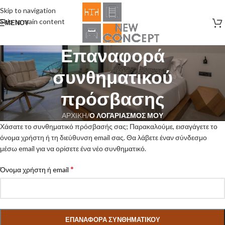
Skip to navigation
Skip to main content
ΜΕΝΟΎ
Επαναφορά
συνθηματικού
πρόσβασης
ΑΡΧΙΚΗ
/
Ο ΛΟΓΑΡΙΑΣΜΟΣ ΜΟΥ
Χάσατε το συνθηματικό πρόσβασής σας; Παρακαλούμε, εισαγάγετε το
όνομα χρήστη ή τη διεύθυνση email σας. Θα λάβετε έναν σύνδεσμο
μέσω email για να ορίσετε ένα νέο συνθηματικό.
*
Όνομα χρήστη ή email
ΕΠΑΝΑΦΟΡΆ ΣΥΝΘΗΜΑΤΙΚΟΎ