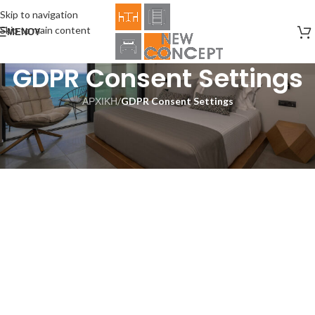
Skip to navigation
Skip to main content
ΜΕΝΟΎ
GDPR Consent Settings
ΑΡΧΙΚΗ
/
GDPR Consent Settings
[gdpr_consent_settings]