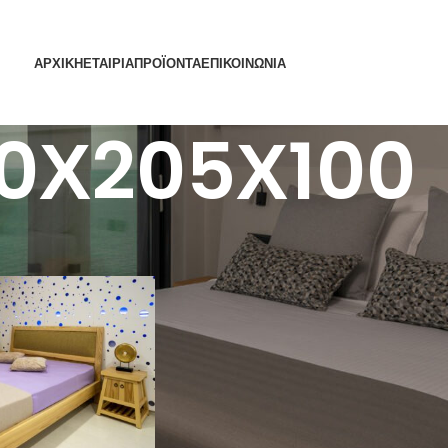
ΑΡΧΙΚΗ
ΕΤΑΙΡΙΑ
ΠΡΟΪΟΝΤΑ
ΕΠΙΚΟΙΝΩΝΙΑ
00Χ205Χ100
t Size
/
100Χ205Χ100