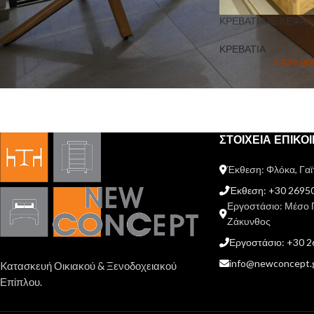
190Χ205Χ110
1
ΚΡΕΒΑΤΙ ΜΕ ΚΕΦΑΛ
ΚΡΕΒΑΤΙΑ
1,439.00
ΣΤΟΙΧΕΙΑ ΕΠΙΚΟ
Έκθεση: Φλόκα, Γαϊ
Έκθεση: +30 2695
Εργοστάσιο: Μέσο 
Ζάκυνθος
Εργοστάσιο: +30 
info@newconcept.
Kατασκευή Οικιακού & Ξενοδοχειακού
Επίπλου.