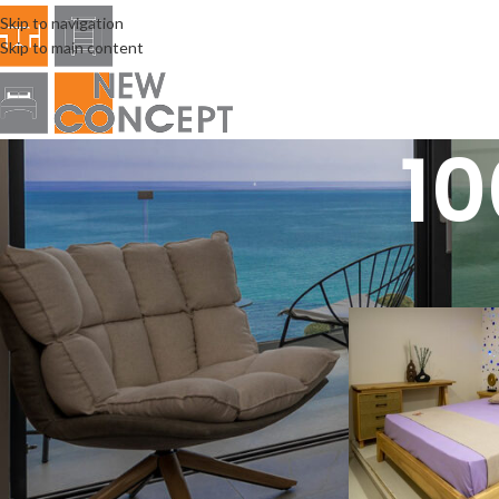
Skip to navigation
Skip to main content
1
ΦΙΛΤΡΟ ΜΕΓΕΘΟΥΣ
Αρχική σελίδα
/
Produc
110Χ205Χ100
1
120Χ205Χ100
1
130Χ205Χ110
1
140Χ205Χ110
1
150Χ205Χ110
1
160Χ205Χ110
1
170Χ205Χ110
1