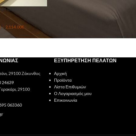
ΑΡΙ ΕΡΜΗΣ
€
–
2,114.00
€
ΙΝΩΝΙΑΣ
ΕΞΥΠΗΡΕΤΗΣΗ ΠΕΛΑΤΩΝ
τάνι, 29100 Ζάκυνθος
Αρχική
Προϊόντα
0 24639
Λίστα Επιθυμιών
Γερακάρι, 29100
Ο Λογαριασμός μου
Επικοινωνία
2695 063360
gr