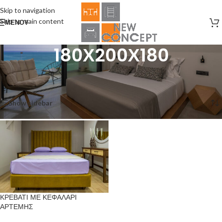
Skip to navigation
Skip to main content
ΜΕΝΟΎ
180Χ200Χ180
Αρχική σελίδα
/
Product Size
/
180Χ200Χ180
Εμφάνιση του μοναδικού αποτελέσματος
Show sidebar
ΚΡΕΒΑΤΙ ΜΕ ΚΕΦΑΛΑΡΙ
ΑΡΤΕΜΗΣ