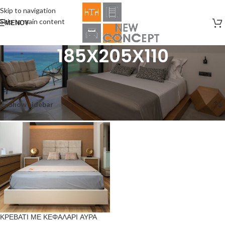
Skip to navigation
Skip to main content
ΜΕΝΟΎ
185Χ205Χ110
Αρχική σελίδα
/
Product Size
/
185Χ205Χ110
Εμφάνιση του μοναδικού αποτελέσματος
Show sidebar
ΚΡΕΒΑΤΙ ΜΕ ΚΕΦΑΛΑΡΙ ΑΥΡΑ