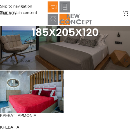
Skip to navigation
Skip to main content
ΜΕΝΟΎ
185Χ205Χ120
Αρχική σελίδα
/
Product Size
/
185Χ205Χ120
Εμφάνιση του μοναδικού αποτελέσματος
Show sidebar
ΚΡΕΒΑΤΙ ΑΡΜΟΝΙΑ
ΚΡΕΒΑΤΙΑ