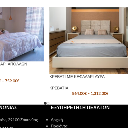
ΛΑΡΙ ΑΠΟΛΛΩΝ
ΚΡΕΒΑΤΙ ΜΕ ΚΕΦΑΛΑΡΙ ΑΥΡΑ
€
–
759.00
€
ΚΡΕΒΑΤΙΑ
864.00
€
–
1,312.00
€
ΙΝΩΝΙΑΣ
ΕΞΥΠΗΡΕΤΗΣΗ ΠΕΛΑΤΩΝ
τάνι, 29100 Ζάκυνθος
Αρχική
Προϊόντα